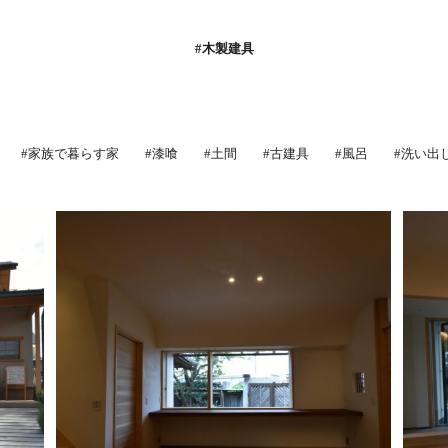
#木製建具
#家族で暮らす家
#漆喰
#土間
#古建具
#風呂
#洗い出