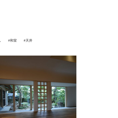
し
#和室
#天井