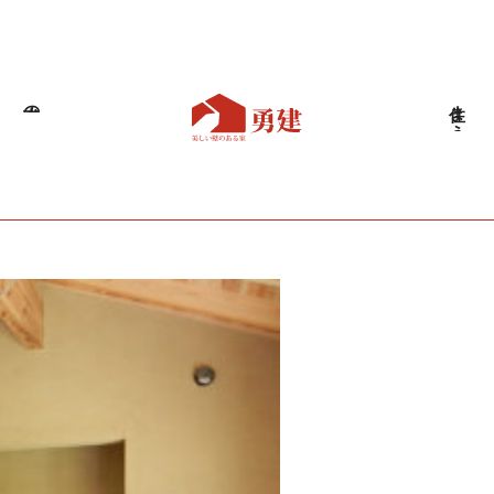
職人の技
住まう