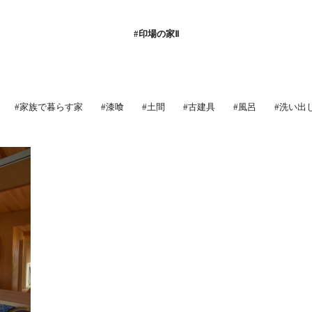
#印場の家Ⅱ
#家族で暮らす家
#漆喰
#土間
#古建具
#風呂
#洗い出