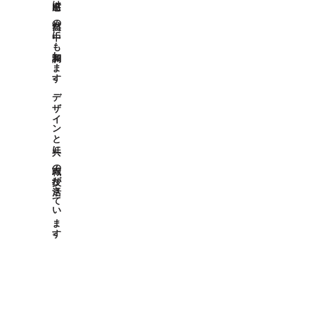
焼き杉の外壁に白い漆喰仕上げの出窓は、自然の中にも調和します。デザインと共に、職人の技が活きています。